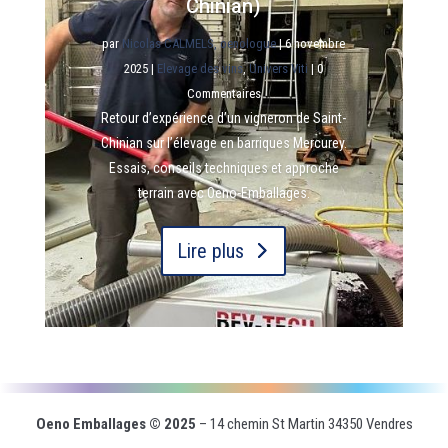
Chinian)
par
Nicolas CALMELS, oenologue
|
6 novembre
2025
|
Elevage des vins
,
Univers Viti
| 0
Commentaires
Retour d’expérience d’un vigneron de Saint-
Chinian sur l’élevage en barriques Mercurey.
Essais, conseils techniques et approche
terrain avec Oeno-Emballages.
Lire plus
Oeno Emballages © 2025
– 14 chemin St Martin 34350 Vendres