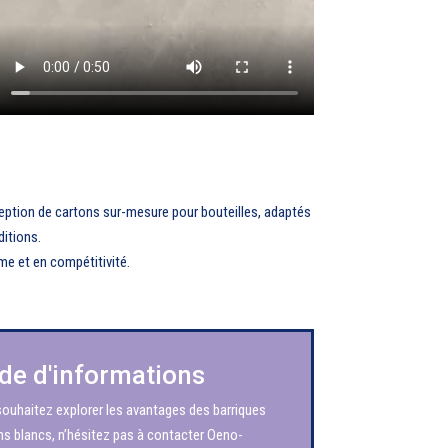
ception de cartons sur-mesure pour bouteilles, adaptés
ditions.
me et en compétitivité.
e d'informations
souhaitez explorer les avantages des barriques
ns blancs, n’hésitez pas à contacter Oeno-