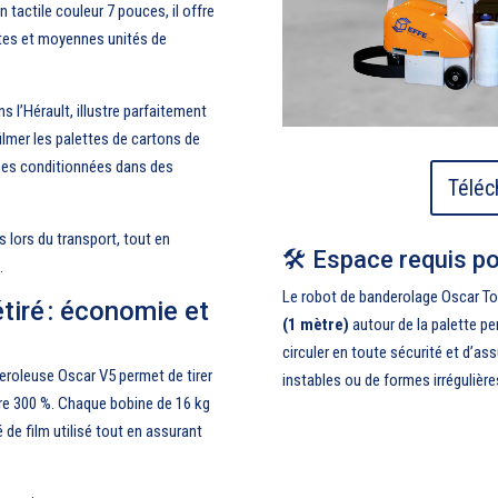
 tactile couleur 7 pouces, il offre
etites et moyennes unités de
s l’Hérault, illustre parfaitement
filmer les palettes de cartons de
mes conditionnées dans des
Téléc
s lors du transport, tout en
🛠️ Espace requis p
.
Le robot de banderolage Oscar To
étiré : économie et
(1 mètre)
autour de la palette pe
circuler en toute sécurité et d’a
deroleuse Oscar V5 permet de tirer
instables ou de formes irrégulière
oire 300 %. Chaque bobine de 16 kg
 de film utilisé tout en assurant